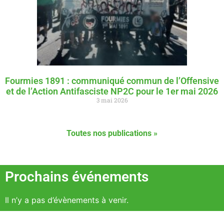
Fourmies 1891 : communiqué commun de l’Offensive
et de l’Action Antifasciste NP2C pour le 1er mai 2026
3 mai 2026
Toutes nos publications »
Prochains événements
Il n’y a pas d’évènements à venir.