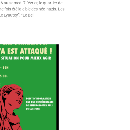
6 au samedi 7 février, le quartier de
e fois été la cible des néo-nazis. Les
e Lyautey”, “Le Bel