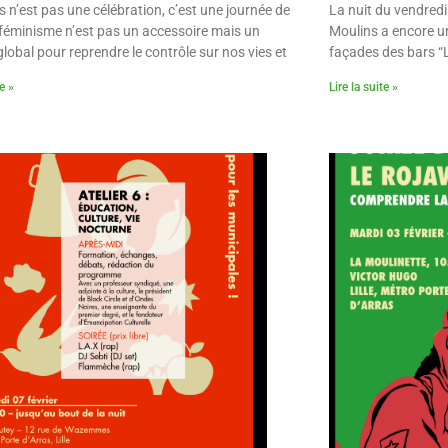
 n’est pas une célébration, c’est une journée de
La nuit du vendredi 
e féminisme n’est pas un accessoire mais un
Moulins a encore un
lobal pour reprendre le contrôle sur nos vies et
façades des bars “L
te »
Lire la suite »