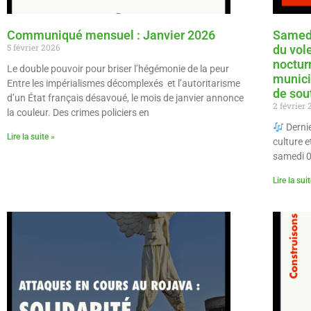
Communiqué mensuel : Janvier 2026
Samedi
5 février 2026
du vole
noctur
Le double pouvoir pour briser l’hégémonie de la peur
municip
Entre les impérialismes décomplexés et l’autoritarisme
de sout
d’un État français désavoué, le mois de janvier annonce
2 février
la couleur. Des crimes policiers en
Dernie
Lire la suite »
culture 
samedi 0
Lire la sui