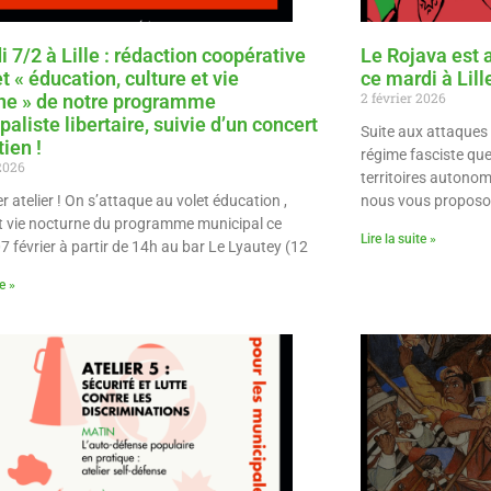
 7/2 à Lille : rédaction coopérative
Le Rojava est 
t « éducation, culture et vie
ce mardi à Lill
2 février 2026
ne » de notre programme
aliste libertaire, suivie d’un concert
Suite aux attaques
ien !
régime fasciste que
 2026
territoires autonom
r atelier ! On s’attaque au volet éducation ,
nous vous proposo
et vie nocturne du programme municipal ce
Lire la suite »
7 février à partir de 14h au bar Le Lyautey (12
te »