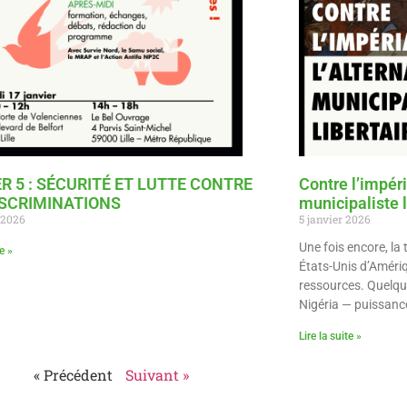
ER 5 : SÉCURITÉ ET LUTTE CONTRE
Contre l’impéri
ISCRIMINATIONS
municipaliste l
r 2026
5 janvier 2026
Une fois encore, la 
te »
États-Unis d’Amériq
ressources. Quelqu
Nigéria — puissance
Lire la suite »
« Précédent
Suivant »