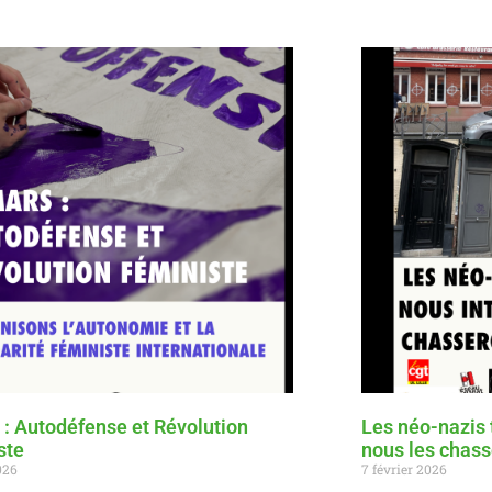
 : Autodéfense et Révolution
Les néo-nazis 
ste
nous les chass
026
7 février 2026