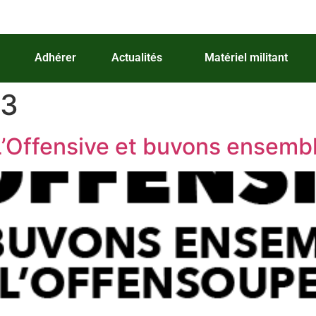
Adhérer
Actualités
Matériel militant
23
L’Offensive et buvons ensemb