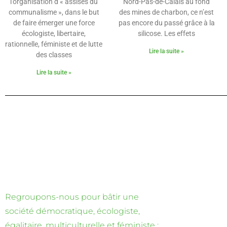
l’organisation d’« assises du
Nord-Pas-de-Calais au fond
communalisme », dans le but
des mines de charbon, ce n’est
de faire émerger une force
pas encore du passé grâce à la
écologiste, libertaire,
silicose. Les effets
rationnelle, féministe et de lutte
Lire la suite »
des classes
Lire la suite »
Regroupons-nous pour bâtir une
société démocratique, écologiste,
égalitaire, multiculturelle et féministe :